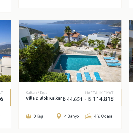
AT
Kalkan / Kışla
HAFTALIK FİYAT
76
- ₺ 114.818
Villa D Blok Kalkan
₺ 44.651
ı
8 Kişi
4 Banyo
4 Y. Odası