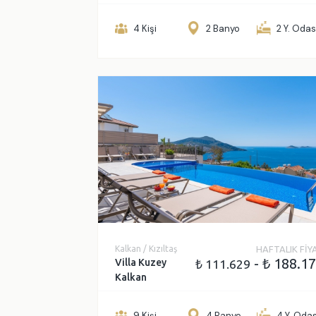
₺
₺
4 Kişi
2 Banyo
2 Y. Odas
Kalkan / Kızıltaş
HAFTALIK FİY
- ₺ 188.1
Villa Kuzey
₺ 111.629
Kalkan
9 Kişi
4 Banyo
4 Y. Odas