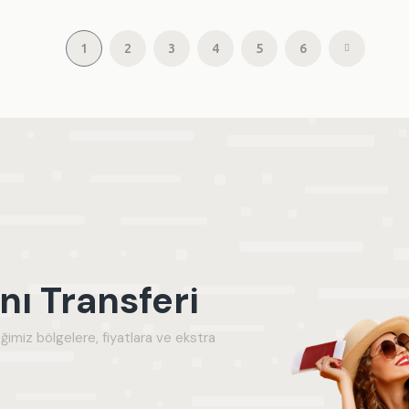
1
2
3
4
5
6
ı Transferi
ğimiz bölgelere, fiyatlara ve ekstra