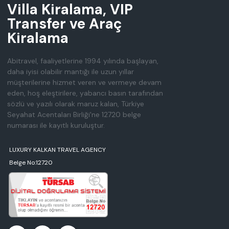
Villa Kiralama, VIP
Transfer ve Araç
Kiralama
Abitravel, faaliyetlerine 1994 yılında başlayan,
daha iyisi olabilir mantığı ile uzun yıllar
müşterilerine hizmet veren ve vermeye devam
eden, hoş eleştirilere, yabancı basın tarafından
sözlü ve yazılı olarak maruz kalan, Türkiye
Seyahat Acentaları Birliği'ne 12720 belge
numarası ile kayıtlı kuruluştur.
LUXURY KALKAN TRAVEL AGENCY
Belge No:12720