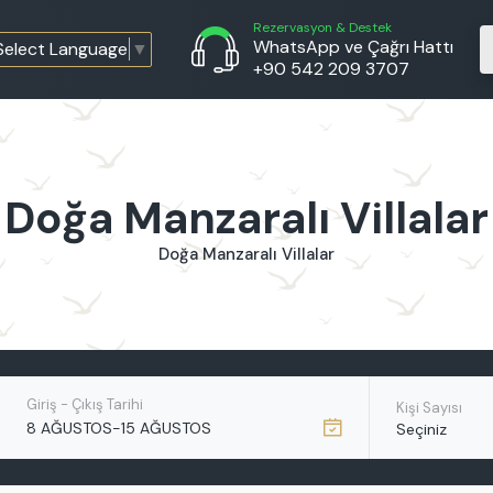
Rezervasyon & Destek
WhatsApp ve Çağrı Hattı
Select Language
▼
+90 542 209 3707
Doğa Manzaralı Villalar
Doğa Manzaralı Villalar
Giriş - Çıkış Tarihi
Kişi Sayısı
-
8 AĞUSTOS
15 AĞUSTOS
Seçiniz