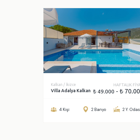
Kalkan / İkizce
HAFTALIK FİY
- ₺ 70.0
Villa Adalya Kalkan
₺ 49.000
4 Kişi
2 Banyo
2 Y. Odas