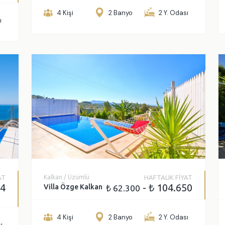
4 Kişi
2 Banyo
2 Y. Odası
Sadece indirimli villaları g
ı
AT
Kalkan / Üzümlü
HAFTALIK FİYAT
74
- ₺ 104.650
Villa Özge Kalkan
₺ 62.300
4 Kişi
2 Banyo
2 Y. Odası
ı