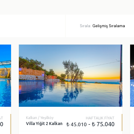
L ÖZELLIKLER
kuzi
Deniz Manzarası
una
Korunaklı Havuz Alanı
Sırala:
har Odası
Balayı Villası
hçe Alanı
Etkinlik Alanı
nize Yakın
Özel Plaj
niş Aileye Uygun
AT
Kalkan / Yeşilköy
HAFTALIK FİYAT
00
- ₺ 75.040
Villa Yiğit 2 Kalkan
₺ 45.010
Sonuçlarda 3 gün önceki 