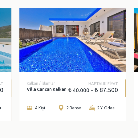
AT
Kalkan / İslamlar
HAFTALIK FİYAT
00
- ₺ 87.500
Villa Cancan Kalkan
₺ 40.000
ı
4 Kişi
2 Banyo
2 Y. Odası