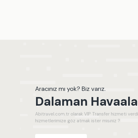
Aracınız mı yok? Biz varız.
Dalaman Havaalan
Abitravel.com.tr olarak VIP Transfer hizmeti verdi
hizmetlerimize göz atmak ister misiniz ?