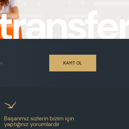
KAYIT OL
Başarımız sizlerin bizim için
yaptığınız yorumlardır