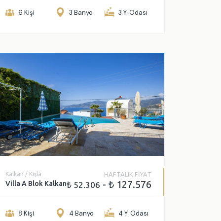
6 Kişi
3 Banyo
3 Y. Odası
öster
Kalkan / Kışla
HAFTALIK FİYAT
- ₺ 127.576
Villa A Blok Kalkan
₺ 52.306
8 Kişi
4 Banyo
4 Y. Odası