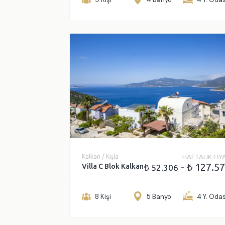
Kalkan / Kışla
HAFTALIK FİY
- ₺ 127.5
Villa C Blok Kalkan
₺ 52.306
8 Kişi
5 Banyo
4 Y. Odas