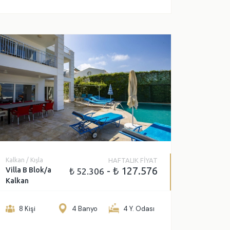
Kalkan / Kışla
HAFTALIK FİYAT
- ₺ 127.576
Villa B Blok/a
₺ 52.306
Kalkan
8 Kişi
4 Banyo
4 Y. Odası