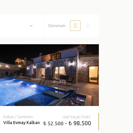
Çocuk Havuzu
Türk Hamamı
Görünüm
Kapalı Havuz
Isıtmalı Dış Havuz
Havuz Jakuzisi
Kalkan / Sarıbelen
HAFTALIK FİYAT
- ₺ 98.500
Villa Evmay Kalkan
₺ 52.500
ve sonraki seçenekleride göster