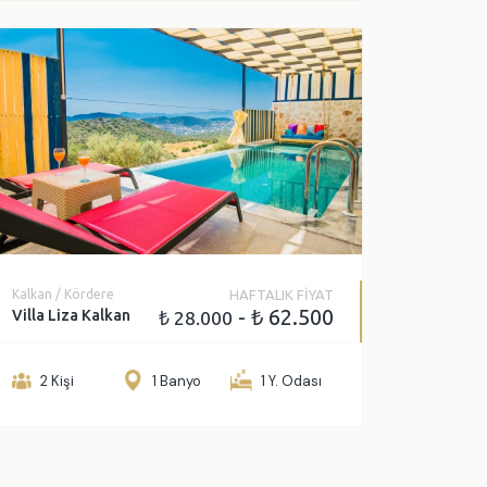
Kalkan / Kördere
HAFTALIK FİYAT
- ₺ 62.500
Villa Liza Kalkan
₺ 28.000
2 Kişi
1 Banyo
1 Y. Odası