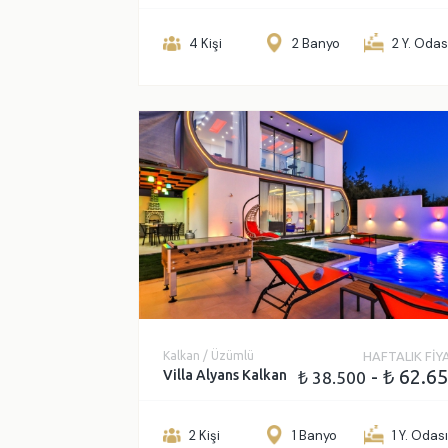
FİYAT ARALIĞI
4 Kişi
2 Banyo
2 Y. Odas
₺
₺
Kalkan / Üzümlü
HAFTALIK FİY
- ₺ 62.6
Villa Alyans Kalkan
₺ 38.500
2 Kişi
1 Banyo
1 Y. Odas