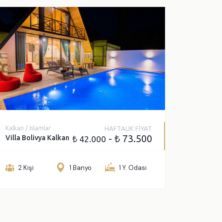
Kalkan / İslamlar
HAFTALIK FİYAT
- ₺ 73.500
Villa Bolivya Kalkan
₺ 42.000
2 Kişi
1 Banyo
1 Y. Odası