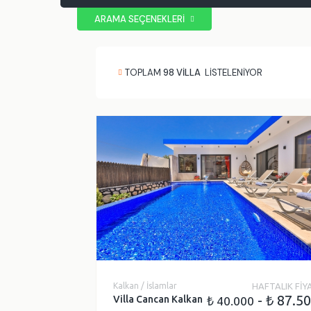
ARAMA SEÇENEKLERİ
BÖLGE
GENE
Antalya
Ja
Kaş
Sa
TOPLAM
98
VİLLA
LİSTELENİYOR
Kalkan
Bu
Patara
Ba
Muratpaşa
De
Demre
Ge
Kemer
Muğla
Fethiye
Ölüdeniz
Dalaman
Seydikemer
Dalyan
Kalkan / İslamlar
HAFTALIK FİY
- ₺ 87.5
Villa Cancan Kalkan
₺ 40.000