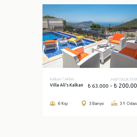
Kalkan / Akbel
HAFTALIK FİY
- ₺ 200.0
Villa Ali's Kalkan
₺ 63.000
6 Kişi
3 Banyo
3 Y. Odas