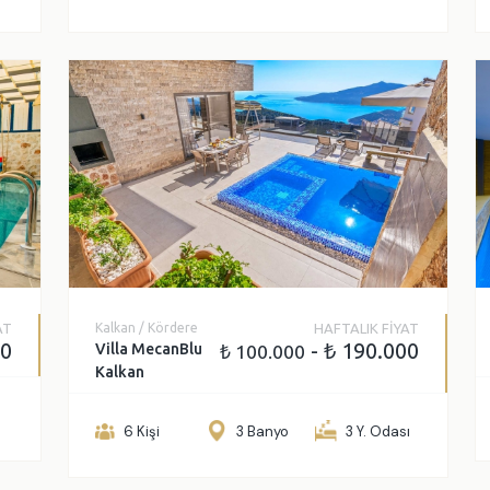
AT
Kalkan / Kördere
HAFTALIK FİYAT
00
- ₺ 190.000
Villa MecanBlu
₺ 100.000
Kalkan
ı
6 Kişi
3 Banyo
3 Y. Odası