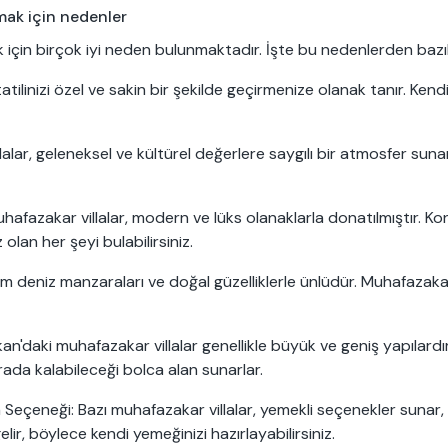
amak için nedenler
k için birçok iyi neden bulunmaktadır. İşte bu nedenlerden bazıl
 tatilinizi özel ve sakin bir şekilde geçirmenize olanak tanır. Kendi
r, geleneksel ve kültürel değerlere saygılı bir atmosfer sunar. 
afazakar villalar, modern ve lüks olanaklarla donatılmıştır. Kon
 olan her şeyi bulabilirsiniz.
eniz manzaraları ve doğal güzelliklerle ünlüdür. Muhafazakar 
an'daki muhafazakar villalar genellikle büyük ve geniş yapılardır
ada kalabileceği bolca alan sunarlar.
Seçeneği: Bazı muhafazakar villalar, yemekli seçenekler sunar, b
lir, böylece kendi yemeğinizi hazırlayabilirsiniz.