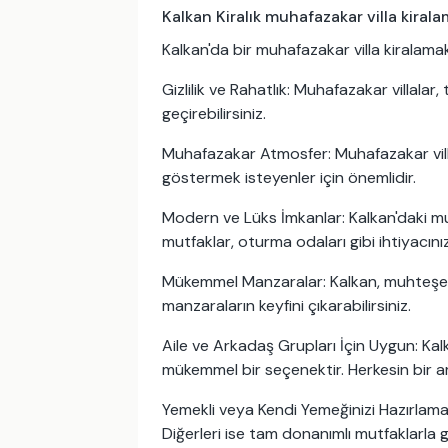
Kalkan Kiralık muhafazakar villa kiral
Kalkan'da bir muhafazakar villa kiralama
Gizlilik ve Rahatlık: Muhafazakar villalar,
geçirebilirsiniz.
Muhafazakar Atmosfer: Muhafazakar villala
göstermek isteyenler için önemlidir.
Modern ve Lüks İmkanlar: Kalkan'daki muh
mutfaklar, oturma odaları gibi ihtiyacınız
Mükemmel Manzaralar: Kalkan, muhteşem d
manzaraların keyfini çıkarabilirsiniz.
Aile ve Arkadaş Grupları İçin Uygun: Kalk
mükemmel bir seçenektir. Herkesin bir ar
Yemekli veya Kendi Yemeğinizi Hazırlama 
Diğerleri ise tam donanımlı mutfaklarla ge