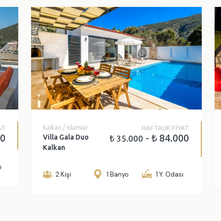
AT
Kalkan / İslamlar
HAFTALIK FİYAT
00
- ₺ 84.000
Villa Gala Duo
₺ 35.000
Kalkan
ı
2 Kişi
1 Banyo
1 Y. Odası