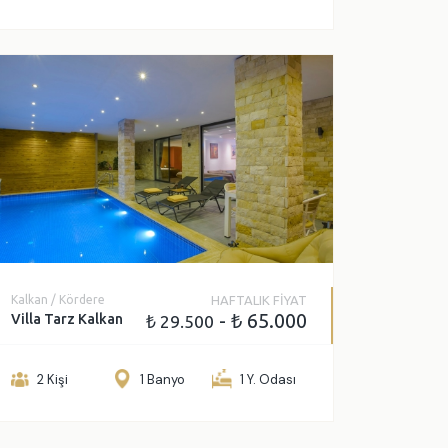
Kalkan / Kördere
HAFTALIK FİYAT
- ₺ 65.000
Villa Tarz Kalkan
₺ 29.500
2 Kişi
1 Banyo
1 Y. Odası