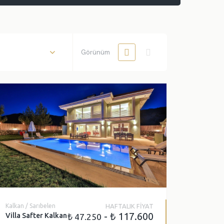
Çocuk Havuzu
Türk Hamamı
Görünüm
Kapalı Havuz
Isıtmalı Dış Havuz
Havuz Jakuzisi
Kalkan / Sarıbelen
HAFTALIK FİYAT
- ₺ 117.600
Villa Safter Kalkan
₺ 47.250