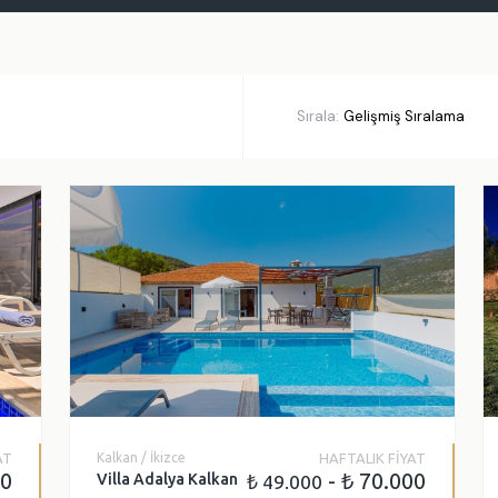
L ÖZELLIKLER
kuzi
Deniz Manzarası
una
Korunaklı Havuz Alanı
Sırala:
har Odası
Balayı Villası
hçe Alanı
Etkinlik Alanı
nize Yakın
Özel Plaj
niş Aileye Uygun
AT
Kalkan / İkizce
HAFTALIK FİYAT
00
- ₺ 70.000
Villa Adalya Kalkan
₺ 49.000