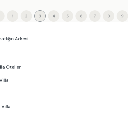
1
2
3
4
5
6
7
8
9
hatlığın Adresi
lla Oteller
Villa
 Villa