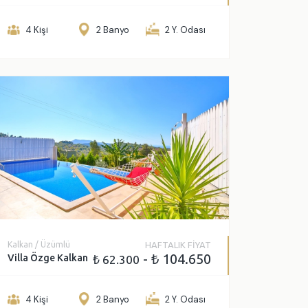
ve sonraki seçenekleride göster
4 Kişi
2 Banyo
2 Y. Odası
öster
Kalkan / Üzümlü
HAFTALIK FİYAT
- ₺ 104.650
Villa Özge Kalkan
₺ 62.300
4 Kişi
2 Banyo
2 Y. Odası