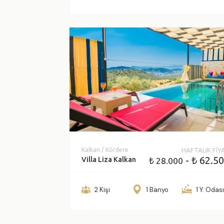
Kalkan / Kördere
HAFTALIK FİY
- ₺ 62.5
Villa Liza Kalkan
₺ 28.000
2 Kişi
1 Banyo
1 Y. Odas