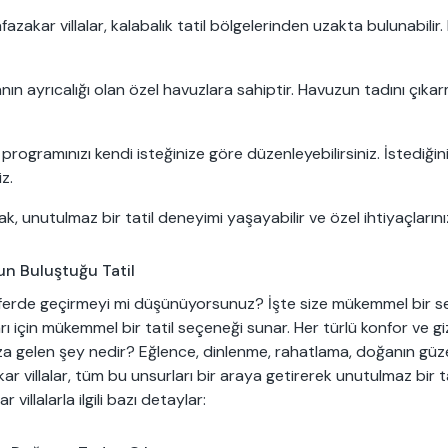
akar villalar, kalabalık tatil bölgelerinden uzakta bulunabilir. Bu
nın ayrıcalığı olan özel havuzlara sahiptir. Havuzun tadını çık
il programınızı kendi isteğinize göre düzenleyebilirsiniz. İstediğ
z.
k, unutulmaz bir tatil deneyimi yaşayabilir ve özel ihtiyaçlarınız
un Buluştuğu Tatil
mosferde geçirmeyi mi düşünüyorsunuz? İşte size mükemmel bir 
ları için mükemmel bir tatil seçeneği sunar. Her türlü konfor ve giz
ıza gelen şey nedir? Eğlence, dinlenme, rahatlama, doğanın güzell
kar villalar, tüm bu unsurları bir araya getirerek unutulmaz bir ta
illalarla ilgili bazı detaylar: