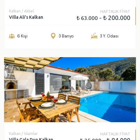
Kalkan / Akbel
HAFTALIK FİYAT
- ₺ 200.000
Villa Ali's Kalkan
₺ 63.000
6 Kişi
3 Banyo
3 Y. Odası
Kalkan / İslamlar
HAFTALIK FİYAT
Villa Gala Duo Kalkan