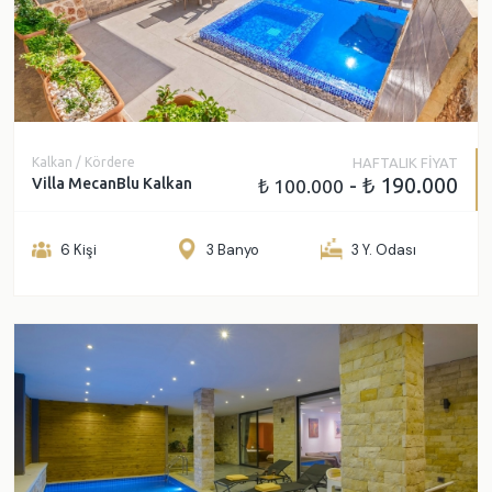
Kalkan / Kördere
HAFTALIK FİYAT
- ₺ 190.000
Villa MecanBlu Kalkan
₺ 100.000
6 Kişi
3 Banyo
3 Y. Odası