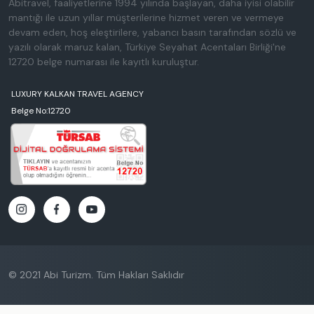
Abitravel, faaliyetlerine 1994 yılında başlayan, daha iyisi olabilir
mantığı ile uzun yıllar müşterilerine hizmet veren ve vermeye
devam eden, hoş eleştirilere, yabancı basın tarafından sözlü ve
yazılı olarak maruz kalan, Türkiye Seyahat Acentaları Birliği'ne
12720 belge numarası ile kayıtlı kuruluştur.
LUXURY KALKAN TRAVEL AGENCY
Belge No:12720
© 2021 Abi Turizm. Tüm Hakları Saklıdır