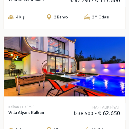
- ₺ 117.600
₺ 47.250
4 Kişi
2 Banyo
2 Y. Odası
Kalkan / Üzümlü
HAFTALIK FİYAT
- ₺ 62.650
Villa Alyans Kalkan
₺ 38.500