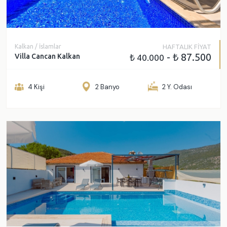
Fethiye
Ölüdeniz
Dalaman
Seydikemer
Kalkan / İslamlar
HAFTALIK FİYAT
- ₺ 87.500
Villa Cancan Kalkan
₺ 40.000
Dalyan
4 Kişi
2 Banyo
2 Y. Odası
GENEL ÖZELLIKLER
Jakuzi
Deniz Manzarası
Çocuk Havuzu
Sauna
Korunaklı Havuz Alanı
Türk Hamamı
Buhar Odası
Balayı Villası
Kapalı Havuz