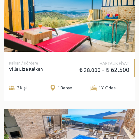
Kalkan / Kördere
HAFTALIK FİYAT
- ₺ 62.500
Villa Liza Kalkan
₺ 28.000
2 Kişi
1 Banyo
1 Y. Odası