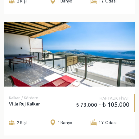
2 Kişi
1 Banyo
1 Y. Odası
Kalkan / Kördere
HAFTALIK FİYAT
- ₺ 105.000
Villa Ruj Kalkan
₺ 73.000
2 Kişi
1 Banyo
1 Y. Odası