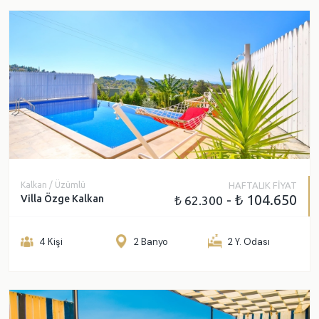
Kalkan / Üzümlü
HAFTALIK FİYAT
- ₺ 104.650
Villa Özge Kalkan
₺ 62.300
4 Kişi
2 Banyo
2 Y. Odası