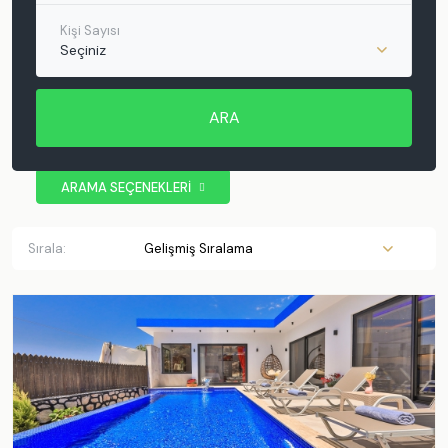
Kişi Sayısı
Seçiniz
ARA
ARAMA SEÇENEKLERİ
BÖLGE
Antalya
Sırala:
Kaş
Kalkan
Patara
Muratpaşa
Demre
Kemer
Muğla