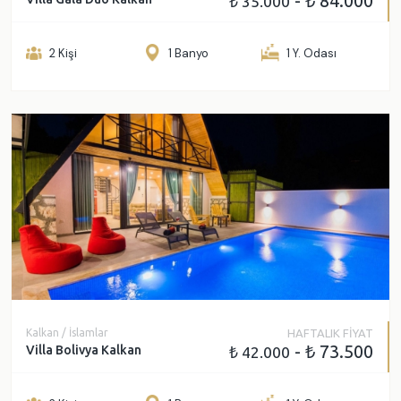
- ₺ 84.000
₺ 35.000
2 Kişi
1 Banyo
1 Y. Odası
Kalkan / İslamlar
HAFTALIK FİYAT
- ₺ 73.500
Villa Bolivya Kalkan
₺ 42.000