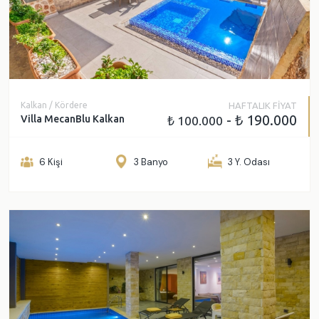
Kalkan / Kördere
HAFTALIK FİYAT
- ₺ 190.000
Villa MecanBlu Kalkan
₺ 100.000
6 Kişi
3 Banyo
3 Y. Odası