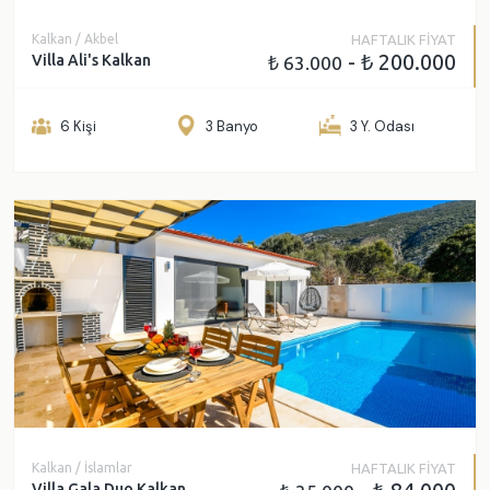
Kalkan / Akbel
HAFTALIK FİYAT
- ₺ 200.000
Villa Ali's Kalkan
₺ 63.000
6 Kişi
3 Banyo
3 Y. Odası
Kalkan / İslamlar
HAFTALIK FİYAT
Villa Gala Duo Kalkan