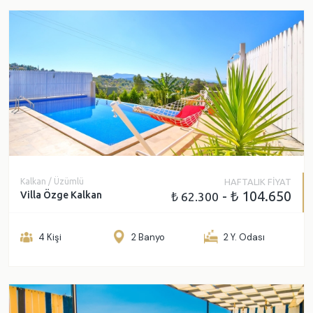
Kalkan / Üzümlü
HAFTALIK FİYAT
- ₺ 104.650
Villa Özge Kalkan
₺ 62.300
4 Kişi
2 Banyo
2 Y. Odası