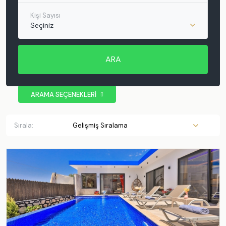
Kişi Sayısı
Seçiniz
ARA
ARAMA SEÇENEKLERİ
BÖLGE
Antalya
Sırala:
Kaş
Kalkan
Patara
Muratpaşa
Demre
Kemer
Muğla