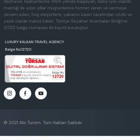
Abitravel, faaliyetlerine 1994 yılında başlayan, daha iyisi olabilir
mantığı ile uzun yıllar müşterilerine hizmet veren ve vermeye
devam eden, hoş eleştirilere, yabancı basın tarafından sözlü ve
yazılı olarak maruz kalan, Türkiye Seyahat Acentaları Birliği'ne
12720 belge numarası ile kayıtlı kuruluştur.
LUXURY KALKAN TRAVEL AGENCY
Belge No:12720
© 2021 Abi Turizm. Tüm Hakları Saklıdır