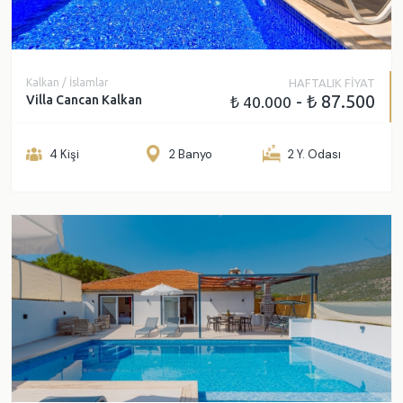
Fethiye
Ölüdeniz
Dalaman
Seydikemer
Kalkan / İslamlar
HAFTALIK FİYAT
- ₺ 87.500
Villa Cancan Kalkan
₺ 40.000
Dalyan
4 Kişi
2 Banyo
2 Y. Odası
GENEL ÖZELLIKLER
Jakuzi
Deniz Manzarası
Çocuk Havuzu
Sauna
Korunaklı Havuz Alanı
Türk Hamamı
Buhar Odası
Balayı Villası
Kapalı Havuz