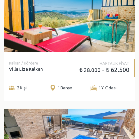
Kalkan / Kördere
HAFTALIK FİYAT
- ₺ 62.500
Villa Liza Kalkan
₺ 28.000
2 Kişi
1 Banyo
1 Y. Odası