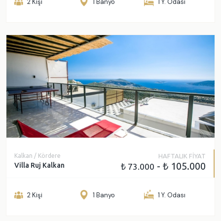
2 Kişi
1 Banyo
1 Y. Odası
Kalkan / Kördere
HAFTALIK FİYAT
- ₺ 105.000
Villa Ruj Kalkan
₺ 73.000
2 Kişi
1 Banyo
1 Y. Odası