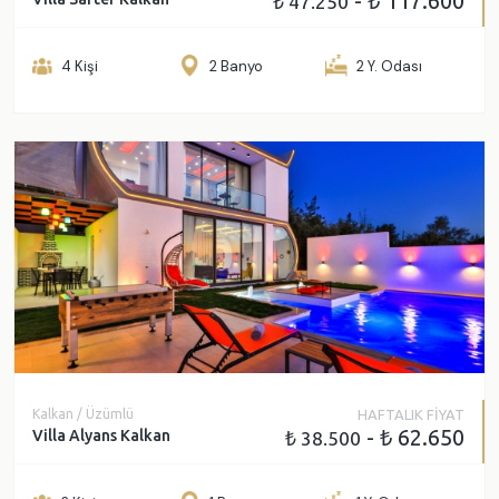
- ₺ 117.600
₺ 47.250
4 Kişi
2 Banyo
2 Y. Odası
Kalkan / Üzümlü
HAFTALIK FİYAT
- ₺ 62.650
Villa Alyans Kalkan
₺ 38.500