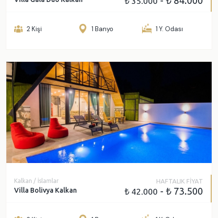
- ₺ 84.000
₺ 35.000
2 Kişi
1 Banyo
1 Y. Odası
Kalkan / İslamlar
HAFTALIK FİYAT
- ₺ 73.500
Villa Bolivya Kalkan
₺ 42.000