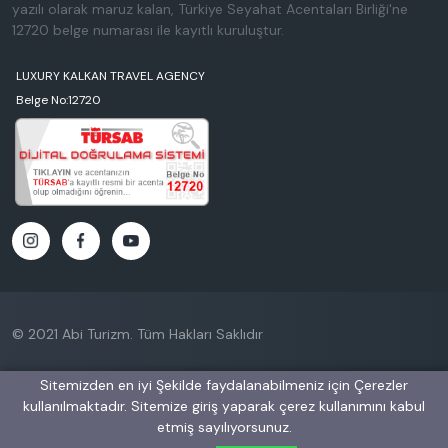
yazılı olarak maruz kalan, Türkiye Seyahat Acentaları Birliği'ne
12720 belge numarası ile kayıtlı kuruluştur.
LUXURY KALKAN TRAVEL AGENCY
Belge No:12720
© 2021 Abi Turizm. Tüm Hakları Saklıdır
Sitemizden en iyi Şekilde faydalanabilmeniz için Çerezler
Rezervasyon Yap
kullanılmaktadır. Sitemize giriş yaparak çerez kullanımını kabul
etmiş sayılıyorsunuz.