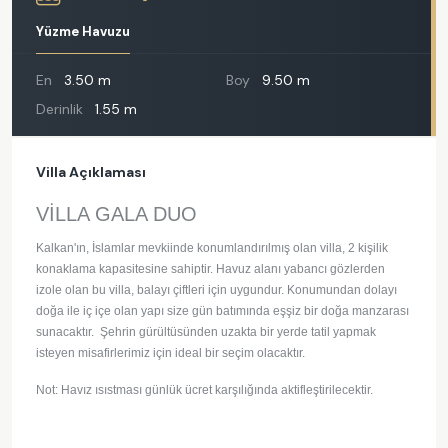
Yüzme Havuzu
En
3.50 m
Boy
9.50 m
Derinlik
1.55 m
Villa Açıklaması
VİLLA GALA DUO
Kalkan'ın, İslamlar mevkiinde konumlandırılmış olan villa, 2 kişilik
konaklama kapasitesine sahiptir. Havuz alanı yabancı gözlerden
izole olan bu villa, balayı çiftleri için uygundur. Konumundan dolayı
doğa ile iç içe olan yapı size gün batımında eşşiz bir doğa manzarası
sunacaktır. Şehrin gürültüsünden uzakta bir yerde tatil yapmak
isteyen misafirlerimiz için ideal bir seçim olacaktır.
Not: Havız ısıstması günlük ücret karşılığında aktifleştirilecektir.