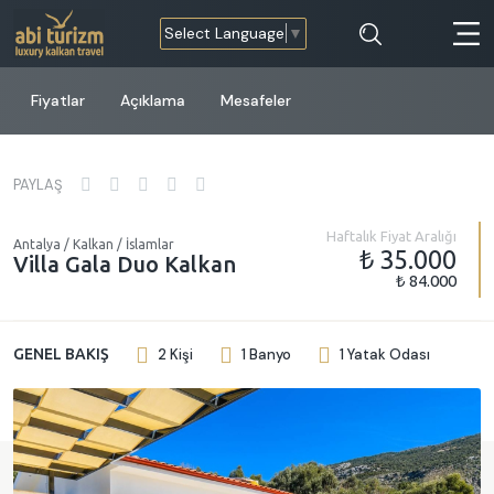
Select Language
▼
Fiyatlar
Açıklama
Mesafeler
PAYLAŞ
Haftalık Fiyat Aralığı
Antalya / Kalkan / İslamlar
₺ 35.000
Villa Gala Duo Kalkan
₺ 84.000
GENEL BAKIŞ
2 Kişi
1 Banyo
1 Yatak Odası