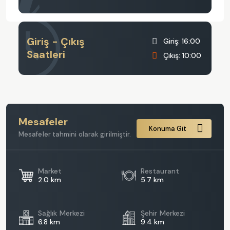
Giriş - Çıkış
Giriş: 16:00
Saatleri
Çıkış: 10:00
Mesafeler
Konuma Git
Mesafeler tahmini olarak girilmiştir.
Market
Restaurant
2.0 km
5.7 km
Sağlık Merkezi
Şehir Merkezi
6.8 km
9.4 km