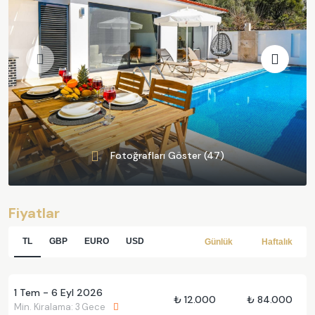
Fotoğrafları Göster (47)
Fiyatlar
TL
GBP
EURO
USD
Günlük
Haftalık
1 Tem - 6 Eyl 2026
₺ 12.000
₺ 84.000
Min. Kiralama: 3 Gece