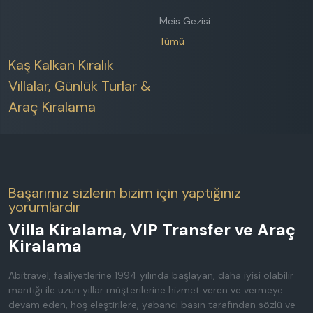
Meis Gezisi
Tümü
Kaş Kalkan Kiralık
Villalar, Günlük Turlar &
Araç Kiralama
Başarımız sizlerin bizim için yaptığınız
yorumlardır
Villa Kiralama, VIP Transfer ve Araç
Kiralama
Abitravel, faaliyetlerine 1994 yılında başlayan, daha iyisi olabilir
mantığı ile uzun yıllar müşterilerine hizmet veren ve vermeye
devam eden, hoş eleştirilere, yabancı basın tarafından sözlü ve