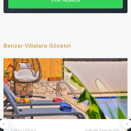
FİYAT HESAPLA
Benzer Villalara Gözatın
‹
›
Kalkan / Patara
Haftalık Fiyat Aralığı