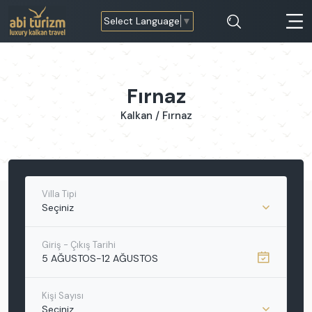
Select Language
▼
Fırnaz
Kalkan / Fırnaz
Villa Tipi
Seçiniz
Giriş - Çıkış Tarihi
5 AĞUSTOS
-
12 AĞUSTOS
Kişi Sayısı
Seçiniz