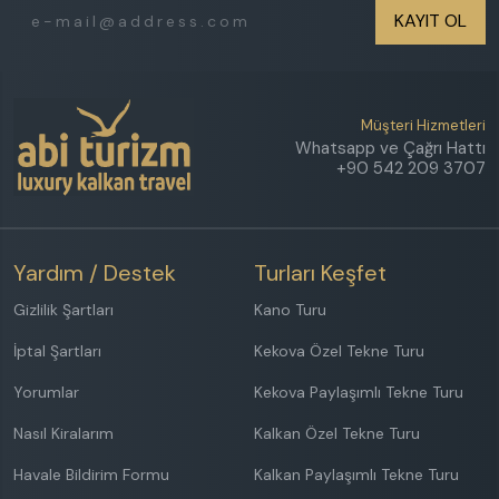
Etkinlik Alanı
KAYIT OL
Isıtmalı Dış Havuz
Denize Yakın
Özel Plaj
Müşteri Hizmetleri
Havuz Jakuzisi
Whatsapp ve Çağrı Hattı
Geniş Aileye Uygun
+90 542 209 3707
FİYAT ARALIĞI
₺
₺
Yardım / Destek
Turları Keşfet
Sonuçlarda 3 gün önceki ve sonraki seçenekleride
Gizlilik Şartları
Kano Turu
göster
İptal Şartları
Kekova Özel Tekne Turu
Sadece indirimli villaları göster
Yorumlar
Kekova Paylaşımlı Tekne Turu
Nasıl Kiralarım
Kalkan Özel Tekne Turu
Havale Bildirim Formu
Kalkan Paylaşımlı Tekne Turu