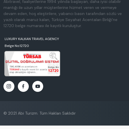
Abitravel, faaliyetlerine 1994 yılında başlayan, daha iyisi olabilir
mantığı ile uzun yıllar müşterilerine hizmet veren ve vermeye
devam eden, hoş eleştirilere, yabancı basın tarafından sözlü ve
yazılı olarak maruz kalan, Türkiye Seyahat Acentaları Birliği'ne
12720 belge numarası ile kayıtlı kuruluştur.
LUXURY KALKAN TRAVEL AGENCY
Belge No:12720
© 2021 Abi Turizm. Tüm Hakları Saklıdır