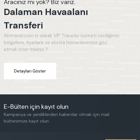
Aracınız mı yok? Biz varız.
Dalaman
Dalaman Havaalanı
Seydikemer
Dalyan
Transferi
Abitravel.com.tr olarak VIP Transfer hizmeti verdiğimiz
GENEL ÖZELLIKLER
bölgelere, fiyatlara ve ekstra hizmetlerimize göz
atmak ister misiniz ?
Jakuzi
Deniz Manzarası
Çocuk Havuzu
Detayları Göster
Sauna
Korunaklı Havuz Alanı
Türk Hamamı
Buhar Odası
E-Bülten için kayıt olun
Balayı Villası
Kampanya ve yeniliklerden haberdar olmak için mail
bültenimize kayıt olun
Kapalı Havuz
Bahçe Alanı