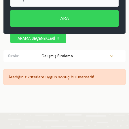
ARA
ARAMA SEÇENEKLERİ
BÖLGE
Antalya
Sırala:
Kaş
Kalkan
Patara
Aradığınız kriterlere uygun sonuç bulunamadı!
Muratpaşa
Demre
Kemer
Muğla
Fethiye
Ölüdeniz