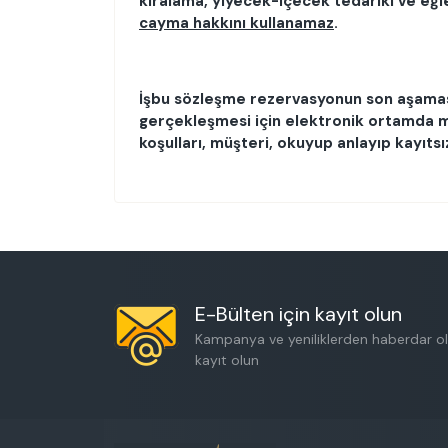
kiralama, yiyecek-içecek tedariki ve eğ
cayma hakkını kullanamaz
.
İşbu sözleşme rezervasyonun son aşamas
gerçekleşmesi için elektronik ortamda 
koşulları, müşteri, okuyup anlayıp kayıtsız
E-Bülten için kayıt olun
Kampanya ve yeniliklerden haberdar ol
kayıt olun