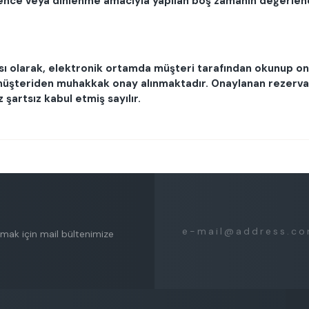
lence veya dinlenme amacıyla yapılan boş zamanın değerlend
ı olarak, elektronik ortamda müşteri tarafından okunup o
müşteriden muhakkak onay alınmaktadır. Onaylanan rezerv
 şartsız kabul etmiş sayılır.
mak için mail bültenimize