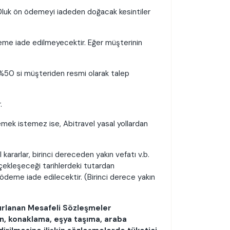
30luk ön ödemeyi iadeden doğacak kesintiler
deme iade edilmeyecektir. Eğer müşterinin
 %50 si müşteriden resmi olarak talep
.
mek istemez ise, Abitravel yasal yollardan
kararlar, birinci dereceden yakın vefatı v.b.
çekleşeceği tarihlerdeki tutardan
deme iade edilecektir. (Birinci derece yakın
ırlanan Mesafeli Sözleşmeler
en, konaklama, eşya taşıma, araba