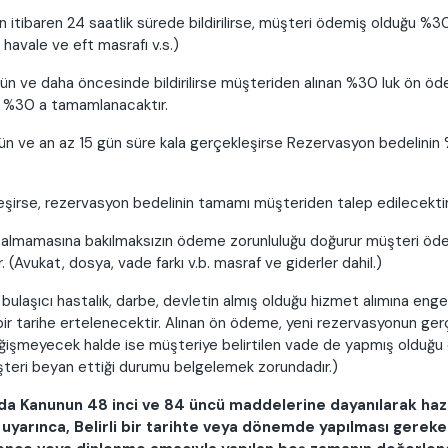
 itibaren 24 saatlik sürede bildirilirse, müşteri ödemiş olduğu %
i havale ve eft masrafı v.s.)
gün ve daha öncesinde bildirilirse müşteriden alınan %30 luk ön ö
e %30 a tamamlanacaktır.
 gün ve an az 15 gün süre kala gerçekleşirse Rezervasyon bedelinin
eşirse, rezervasyon bedelinin tamamı müşteriden talep edilecektir
ıp almamasına bakılmaksızın ödeme zorunluluğu doğurur müşteri öde
Avukat, dosya, vade farkı v.b. masraf ve giderler dahil.)
ulaşıcı hastalık, darbe, devletin almış olduğu hizmet alımına engel 
bir tarihe ertelenecektir. Alınan ön ödeme, yeni rezervasyonun ger
eğişmeyecek halde ise müşteriye belirtilen vade de yapmış olduğu ö
üşteri beyan ettiği durumu belgelemek zorundadır.)
nda Kanunun 48 inci ve 84 üncü maddelerine dayanılarak haz
i uyarınca, Belirli bir tarihte veya dönemde yapılması gerek