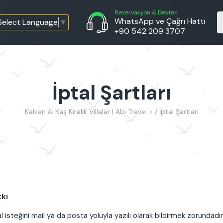
Rezervasyon & Destek
WhatsApp ve Çağrı Hattı
Select Language
▼
+90 542 209 3707
İptal Şartları
Kalkan & Kaş Kiralık Villalar | Abi Travel >
İptal Şartları
kkı
teğini mail ya da posta yoluyla yazılı olarak bildirmek zorundadır