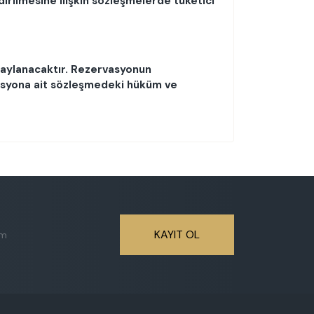
irilmesine ilişkin sözleşmelerde
tüketici
naylanacaktır. Rezervasyonun
asyona ait sözleşmedeki hüküm ve
KAYIT OL