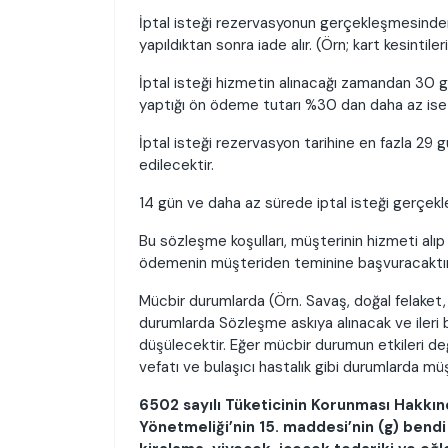
İptal isteği rezervasyonun gerçekleşmesinden
yapıldıktan sonra iade alır. (Örn; kart kesintiler
İptal isteği hizmetin alınacağı zamandan 30 
yaptığı ön ödeme tutarı %30 dan daha az is
İptal isteği rezervasyon tarihine en fazla 29
edilecektir.
14 gün ve daha az sürede iptal isteği gerçekl
Bu sözleşme koşulları, müşterinin hizmeti al
ödemenin müşteriden teminine başvuracaktır. (
Mücbir durumlarda (Örn. Savaş, doğal felaket, b
durumlarda Sözleşme askıya alınacak ve ileri 
düşülecektir. Eğer mücbir durumun etkileri d
vefatı ve bulaşıcı hastalık gibi durumlarda m
6502 sayılı Tüketicinin Korunması Hakkı
Yönetmeliği’nin 15. maddesi’nin (g) bend