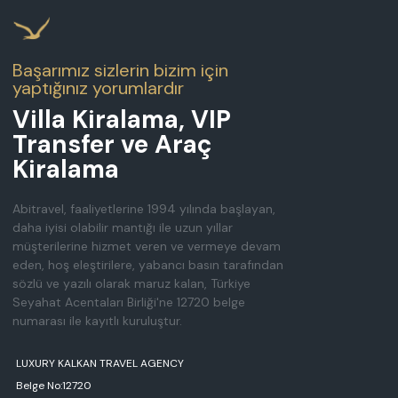
Başarımız sizlerin bizim için
yaptığınız yorumlardır
Villa Kiralama, VIP
Transfer ve Araç
Kiralama
Abitravel, faaliyetlerine 1994 yılında başlayan,
daha iyisi olabilir mantığı ile uzun yıllar
müşterilerine hizmet veren ve vermeye devam
eden, hoş eleştirilere, yabancı basın tarafından
sözlü ve yazılı olarak maruz kalan, Türkiye
Seyahat Acentaları Birliği'ne 12720 belge
numarası ile kayıtlı kuruluştur.
LUXURY KALKAN TRAVEL AGENCY
Belge No:12720