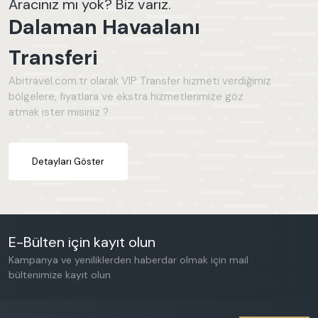
Aracınız mı yok? Biz varız.
Dalaman
Dalaman Havaalanı
Seydikemer
Dalyan
Transferi
Abitravel.com.tr olarak VIP Transfer hizmeti verdiğimiz
GENEL ÖZELLIKLER
bölgelere, fiyatlara ve ekstra hizmetlerimize göz
atmak ister misiniz ?
Jakuzi
Deniz Manzarası
Çocuk Havuzu
Detayları Göster
Sauna
Korunaklı Havuz Alanı
Türk Hamamı
Buhar Odası
E-Bülten için kayıt olun
Balayı Villası
Kampanya ve yeniliklerden haberdar olmak için mail
bültenimize kayıt olun
Kapalı Havuz
Bahçe Alanı