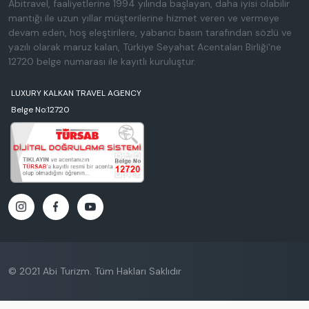
Abitravel, faaliyetlerine 1994 yılında başlayan, daha iyisi olabilir
mantığı ile uzun yıllar müşterilerine hizmet veren ve vermeye
devam eden, hoş eleştirilere, yabancı basın tarafından sözlü ve
yazılı olarak maruz kalan, Türkiye Seyahat Acentaları Birliği'ne
12720 belge numarası ile kayıtlı kuruluştur.
LUXURY KALKAN TRAVEL AGENCY
Belge No:12720
© 2021 Abi Turizm. Tüm Hakları Saklıdır