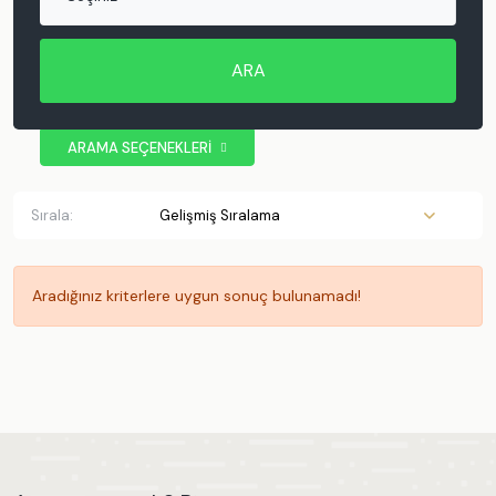
ARA
ARAMA SEÇENEKLERİ
BÖLGE
Antalya
Sırala:
Kaş
Kalkan
Patara
Aradığınız kriterlere uygun sonuç bulunamadı!
Muratpaşa
Demre
Kemer
Muğla
Fethiye
Ölüdeniz