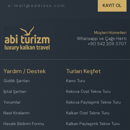
Etkinlik Alanı
KAYIT OL
Isıtmalı Dış Havuz
Denize Yakın
Özel Plaj
Müşteri Hizmetleri
Havuz Jakuzisi
Whatsapp ve Çağrı Hattı
Geniş Aileye Uygun
+90 542 209 3707
FİYAT ARALIĞI
₺
₺
Yardım / Destek
Turları Keşfet
Sonuçlarda 3 gün önceki ve sonraki seçenekleride
Gizlilik Şartları
Kano Turu
göster
İptal Şartları
Kekova Özel Tekne Turu
Sadece indirimli villaları göster
Yorumlar
Kekova Paylaşımlı Tekne Turu
Nasıl Kiralarım
Kalkan Özel Tekne Turu
Havale Bildirim Formu
Kalkan Paylaşımlı Tekne Turu