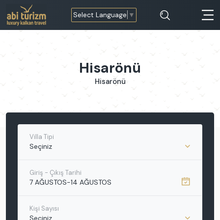
Select Language
▼
Hisarönü
Hisarönü
Villa Tipi
Seçiniz
Giriş - Çıkış Tarihi
7 AĞUSTOS
-
14 AĞUSTOS
Kişi Sayısı
Seçiniz