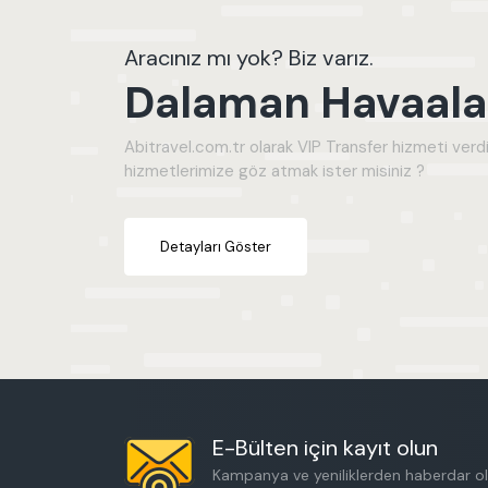
₺
₺
Aracınız mı yok? Biz varız.
Dalaman Havaalan
Abitravel.com.tr olarak VIP Transfer hizmeti verdi
hizmetlerimize göz atmak ister misiniz ?
Detayları Göster
E-Bülten için kayıt olun
Kampanya ve yeniliklerden haberdar ol