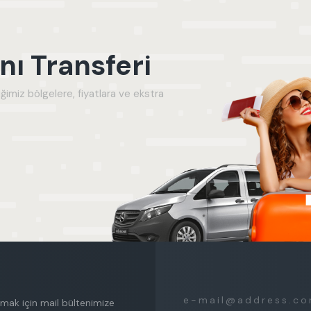
Sadece indirimli villaları g
ı Transferi
ğimiz bölgelere, fiyatlara ve ekstra
mak için mail bültenimize