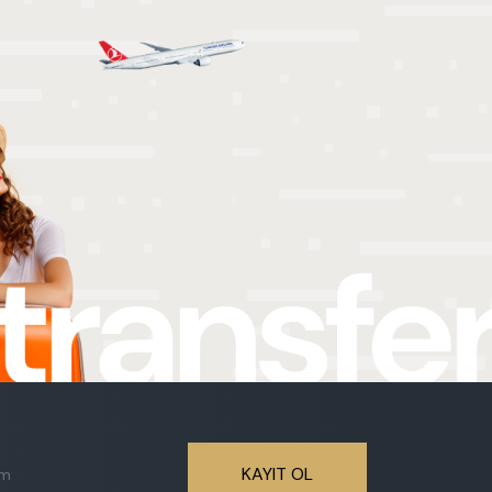
öster
KAYIT OL