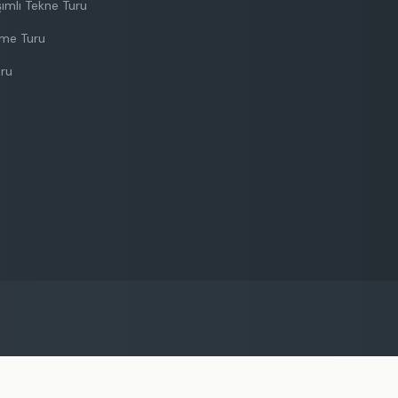
ımlı Tekne Turu
nme Turu
uru