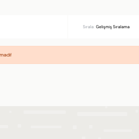
L ÖZELLIKLER
kuzi
Deniz Manzarası
una
Korunaklı Havuz Alanı
Sırala:
har Odası
Balayı Villası
hçe Alanı
Etkinlik Alanı
nize Yakın
Özel Plaj
amadı!
niş Aileye Uygun
Sonuçlarda 3 gün önceki 