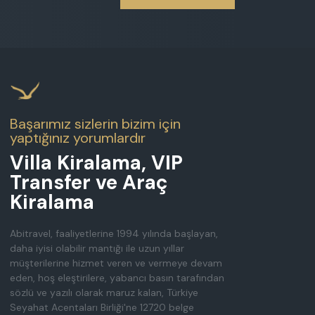
Başarımız sizlerin bizim için
yaptığınız yorumlardır
Villa Kiralama, VIP
Transfer ve Araç
Kiralama
Abitravel, faaliyetlerine 1994 yılında başlayan,
daha iyisi olabilir mantığı ile uzun yıllar
müşterilerine hizmet veren ve vermeye devam
eden, hoş eleştirilere, yabancı basın tarafından
sözlü ve yazılı olarak maruz kalan, Türkiye
Seyahat Acentaları Birliği'ne 12720 belge