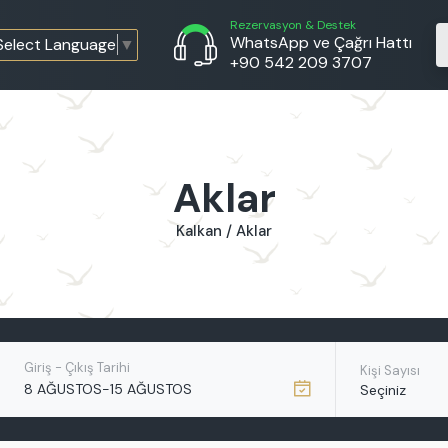
Rezervasyon & Destek
WhatsApp ve Çağrı Hattı
Select Language
▼
+90 542 209 3707
Aklar
Kalkan / Aklar
Giriş - Çıkış Tarihi
Kişi Sayısı
-
8 AĞUSTOS
15 AĞUSTOS
Seçiniz