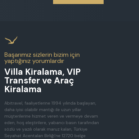
Başarımız sizlerin bizim için
yaptığınız yorumlardır
Villa Kiralama, VIP
Transfer ve Araç
Kiralama
Abitravel, faaliyetlerine 1994 yılında başlayan,
daha iyisi olabilir mantığı ile uzun yıllar
müşterilerine hizmet veren ve vermeye devam
eden, hoş eleştirilere, yabancı basın tarafından
sözlü ve yazılı olarak maruz kalan, Türkiye
Seyahat Acentaları Birliği'ne 12720 belge