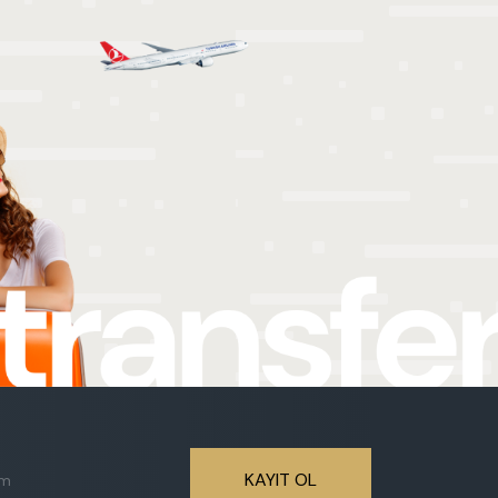
öster
KAYIT OL