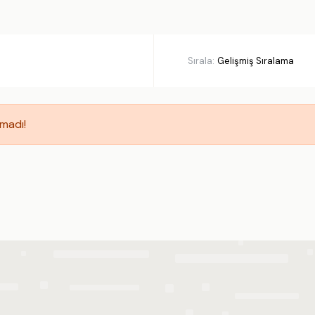
L ÖZELLIKLER
kuzi
Deniz Manzarası
una
Korunaklı Havuz Alanı
Sırala:
har Odası
Balayı Villası
hçe Alanı
Etkinlik Alanı
nize Yakın
Özel Plaj
amadı!
niş Aileye Uygun
Sonuçlarda 3 gün önceki 