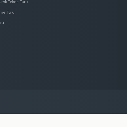
ımlı Tekne Turu
nme Turu
uru