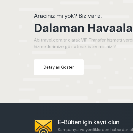
₺
₺
Aracınız mı yok? Biz varız.
Dalaman Havaalan
Abitravel.com.tr olarak VIP Transfer hizmeti verdi
hizmetlerimize göz atmak ister misiniz ?
Detayları Göster
E-Bülten için kayıt olun
Kampanya ve yeniliklerden haberdar ol