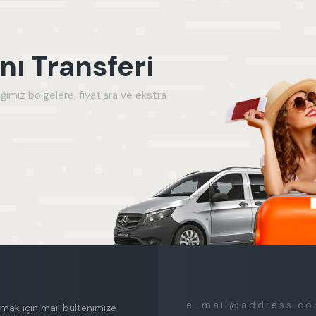
Sadece indirimli villaları g
ı Transferi
ğimiz bölgelere, fiyatlara ve ekstra
mak için mail bültenimize