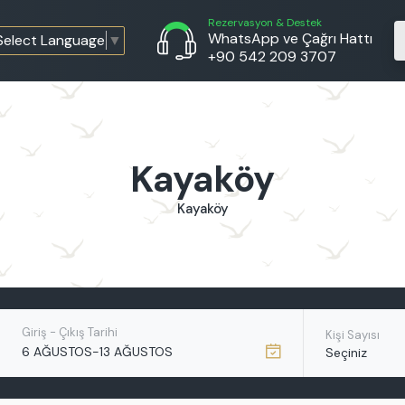
Rezervasyon & Destek
WhatsApp ve Çağrı Hattı
Select Language
▼
+90 542 209 3707
Kayaköy
Kayaköy
Giriş - Çıkış Tarihi
Kişi Sayısı
-
6 AĞUSTOS
13 AĞUSTOS
Seçiniz