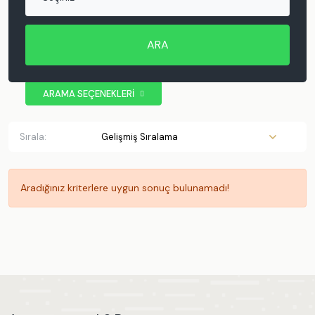
ARA
ARAMA SEÇENEKLERİ
BÖLGE
Antalya
Sırala:
Kaş
Kalkan
Patara
Aradığınız kriterlere uygun sonuç bulunamadı!
Muratpaşa
Demre
Kemer
Muğla
Fethiye
Ölüdeniz