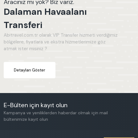
Aracınız mı yok? Biz varız.
Dalaman
Dalaman Havaalanı
Seydikemer
Dalyan
Transferi
Abitravel.com.tr olarak VIP Transfer hizmeti verdiğimiz
GENEL ÖZELLIKLER
bölgelere, fiyatlara ve ekstra hizmetlerimize göz
atmak ister misiniz ?
Jakuzi
Deniz Manzarası
Çocuk Havuzu
Detayları Göster
Sauna
Korunaklı Havuz Alanı
Türk Hamamı
Buhar Odası
E-Bülten için kayıt olun
Balayı Villası
Kampanya ve yeniliklerden haberdar olmak için mail
bültenimize kayıt olun
Kapalı Havuz
Bahçe Alanı