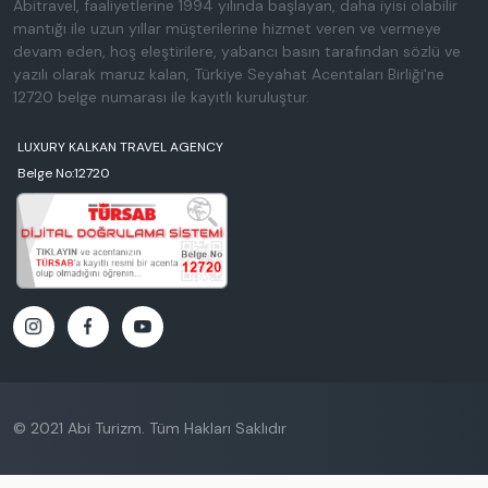
Abitravel, faaliyetlerine 1994 yılında başlayan, daha iyisi olabilir
mantığı ile uzun yıllar müşterilerine hizmet veren ve vermeye
devam eden, hoş eleştirilere, yabancı basın tarafından sözlü ve
yazılı olarak maruz kalan, Türkiye Seyahat Acentaları Birliği'ne
12720 belge numarası ile kayıtlı kuruluştur.
LUXURY KALKAN TRAVEL AGENCY
Belge No:12720
© 2021 Abi Turizm. Tüm Hakları Saklıdır