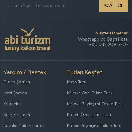
Etkinlik Alanı
KAYIT OL
Isıtmalı Dış Havuz
Denize Yakın
Özel Plaj
Müşteri Hizmetleri
Havuz Jakuzisi
Whatsapp ve Çağrı Hattı
Geniş Aileye Uygun
+90 542 209 3707
FİYAT ARALIĞI
₺
₺
Yardım / Destek
Turları Keşfet
Sonuçlarda 3 gün önceki ve sonraki seçenekleride
Gizlilik Şartları
Kano Turu
göster
İptal Şartları
Kekova Özel Tekne Turu
Sadece indirimli villaları göster
Yorumlar
Kekova Paylaşımlı Tekne Turu
Nasıl Kiralarım
Kalkan Özel Tekne Turu
Havale Bildirim Formu
Kalkan Paylaşımlı Tekne Turu