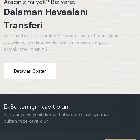
Aracınız mı yok? Biz varız.
Dalaman
Dalaman Havaalanı
Seydikemer
Dalyan
Transferi
Abitravel.com.tr olarak VIP Transfer hizmeti verdiğimiz
GENEL ÖZELLIKLER
bölgelere, fiyatlara ve ekstra hizmetlerimize göz
atmak ister misiniz ?
Jakuzi
Deniz Manzarası
Çocuk Havuzu
Detayları Göster
Sauna
Korunaklı Havuz Alanı
Türk Hamamı
Buhar Odası
E-Bülten için kayıt olun
Balayı Villası
Kampanya ve yeniliklerden haberdar olmak için mail
bültenimize kayıt olun
Kapalı Havuz
Bahçe Alanı