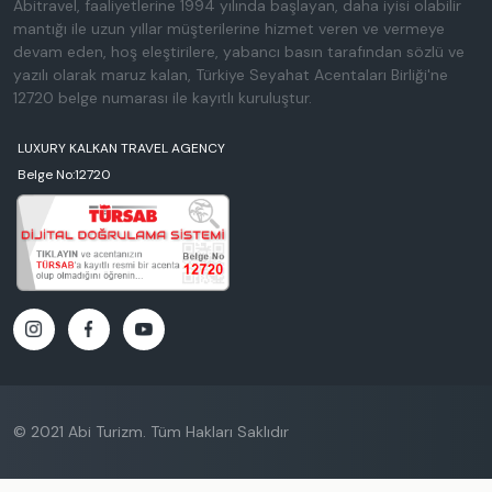
Abitravel, faaliyetlerine 1994 yılında başlayan, daha iyisi olabilir
mantığı ile uzun yıllar müşterilerine hizmet veren ve vermeye
devam eden, hoş eleştirilere, yabancı basın tarafından sözlü ve
yazılı olarak maruz kalan, Türkiye Seyahat Acentaları Birliği'ne
12720 belge numarası ile kayıtlı kuruluştur.
LUXURY KALKAN TRAVEL AGENCY
Belge No:12720
© 2021 Abi Turizm. Tüm Hakları Saklıdır