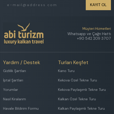
Etkinlik Alanı
KAYIT OL
Isıtmalı Dış Havuz
Denize Yakın
Özel Plaj
Müşteri Hizmetleri
Havuz Jakuzisi
Whatsapp ve Çağrı Hattı
Geniş Aileye Uygun
+90 542 209 3707
FİYAT ARALIĞI
₺
₺
Yardım / Destek
Turları Keşfet
Sonuçlarda 3 gün önceki ve sonraki seçenekleride
Gizlilik Şartları
Kano Turu
göster
İptal Şartları
Kekova Özel Tekne Turu
Sadece indirimli villaları göster
Yorumlar
Kekova Paylaşımlı Tekne Turu
Nasıl Kiralarım
Kalkan Özel Tekne Turu
Havale Bildirim Formu
Kalkan Paylaşımlı Tekne Turu