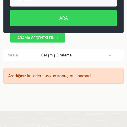
ARA
ARAMA SEÇENEKLERİ
BÖLGE
Antalya
Sırala:
Kaş
Kalkan
Patara
Aradığınız kriterlere uygun sonuç bulunamadı!
Muratpaşa
Demre
Kemer
Muğla
Fethiye
Ölüdeniz