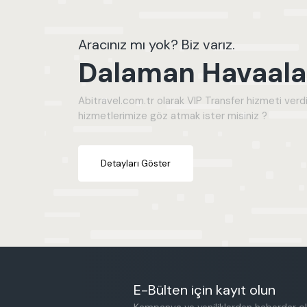
Aracınız mı yok? Biz varız.
Dalaman Havaalan
Abitravel.com.tr olarak VIP Transfer hizmeti verdi
hizmetlerimize göz atmak ister misiniz ?
Detayları Göster
E-Bülten için kayıt olun