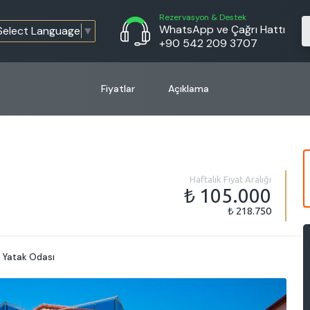
Rezervasyon & Destek
WhatsApp ve Çağrı Hattı
Select Language
▼
+90 542 209 3707
Fiyatlar
Açıklama
Haftalık Fiyat Aralığı
₺ 105.000
₺ 218.750
 Yatak Odası