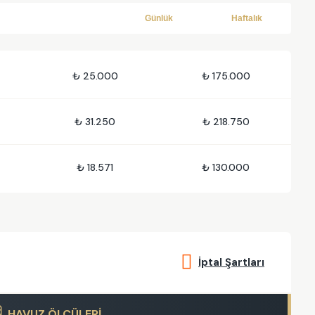
Günlük
Haftalık
₺ 25.000
₺ 175.000
₺ 31.250
₺ 218.750
₺ 18.571
₺ 130.000
İptal Şartları
HAVUZ ÖLÇÜLERİ