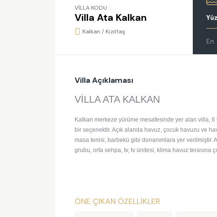
VİLLA KODU :
Villa Ata Kalkan
Yü
Kalkan / Kızıltaş
En
Villa Açıklaması
VİLLA ATA KALKAN
K
alkan merkeze yürüme mesafesinde yer alan villa, 6 y
bir seçenektir. Açık alanda havuz, çocuk havuzu ve ha
masa tenisi, barbekü gibi donanımlara yer verilmiştir
grubu, orta sehpa, tv, tv ünitesi, klima havuz terasına 
ÖNE ÇIKAN ÖZELLİKLER