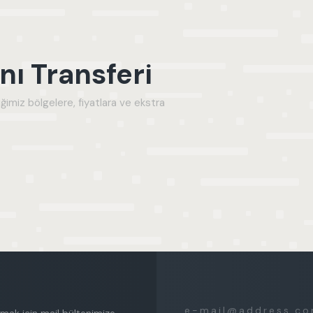
ı Transferi
ğimiz bölgelere, fiyatlara ve ekstra