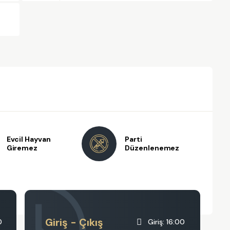
Evcil Hayvan
Parti
Giremez
Düzenlenemez
Giriş - Çıkış
0
Giriş: 16:00