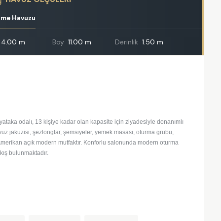
zme Havuzu
4.00 m
Boy
11.00 m
Derinlik
1.50 m
ataka odalı, 13 kişiye kadar olan kapasite için ziyadesiyle donanımlı
vuz jakuzisi, şezlonglar, şemsiyeler, yemek masası, oturma grubu,
. Amerikan açık modern mutfaktır. Konforlu salonunda modern oturma
çıkış bulunmaktadır.