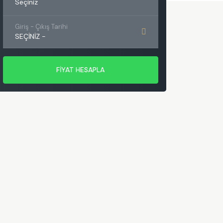
Seçiniz
Giriş - Çıkış Tarihi
SEÇINIZ
-
FİYAT HESAPLA