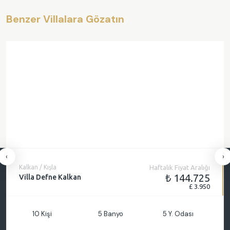
Benzer Villalara Gözatın
‹
›
Kalkan / Kışla
Haftalık Fiyat Aralığı
₺ 144.725
Villa Defne Kalkan
£ 3.950
10 Kişi
5 Banyo
5 Y. Odası