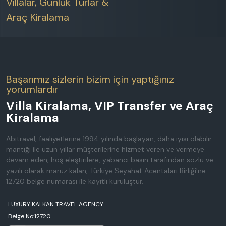
Villalar, Günlük Turlar &
Araç Kiralama
Başarımız sizlerin bizim için yaptığınız
yorumlardır
Villa Kiralama, VIP Transfer ve Araç
Kiralama
Abitravel, faaliyetlerine 1994 yılında başlayan, daha iyisi olabilir
mantığı ile uzun yıllar müşterilerine hizmet veren ve vermeye
devam eden, hoş eleştirilere, yabancı basın tarafından sözlü ve
yazılı olarak maruz kalan, Türkiye Seyahat Acentaları Birliği'ne
12720 belge numarası ile kayıtlı kuruluştur.
LUXURY KALKAN TRAVEL AGENCY
Belge No:12720