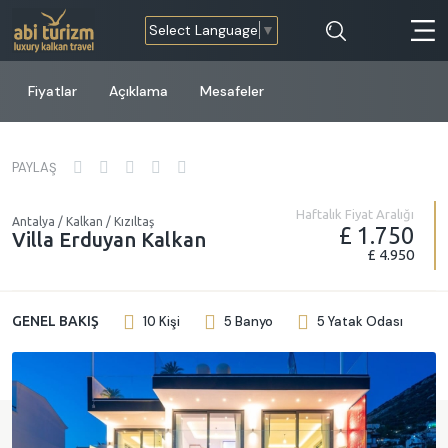
Select Language
▼
Fiyatlar
Açıklama
Mesafeler
PAYLAŞ
Haftalık Fiyat Aralığı
Antalya / Kalkan / Kızıltaş
£ 1.750
Villa Erduyan Kalkan
£ 4.950
GENEL BAKIŞ
10 Kişi
5 Banyo
5 Yatak Odası