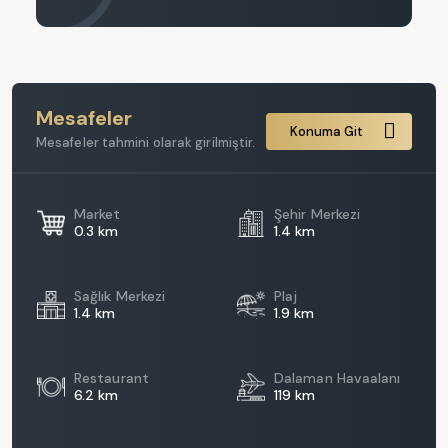
Mesafeler
Konuma Git
Mesafeler tahmini olarak girilmiştir.
Market
Şehir Merkezi
0.3 km
1.4 km
Sağlık Merkezi
Plaj
1.4 km
1.9 km
Restaurant
Dalaman Havaalanı
6.2 km
119 km