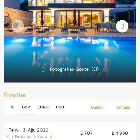
Fotoğrafları Göster (31)
Fiyatlar
TL
GBP
EURO
USD
Günlük
Haftalık
1 Tem - 31 Ağu 2026
£ 707
£ 4.950
Min. Kiralama: 5 Gece