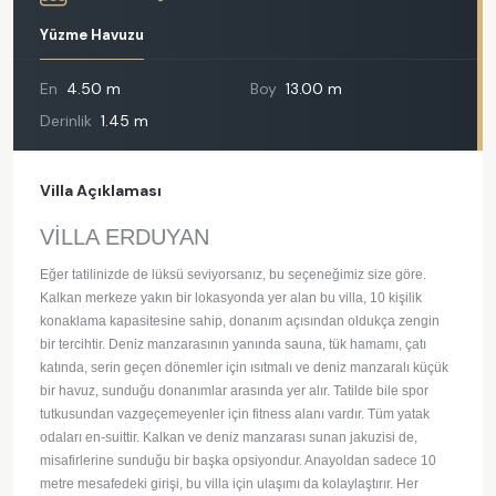
Yüzme Havuzu
En
4.50 m
Boy
13.00 m
Derinlik
1.45 m
Villa Açıklaması
VİLLA ERDUYAN
Eğer tatilinizde de lüksü seviyorsanız, bu seçeneğimiz size göre.
Kalkan merkeze yakın bir lokasyonda yer alan bu villa, 10 kişilik
konaklama kapasitesine sahip, donanım açısından oldukça zengin
bir tercihtir. Deniz manzarasının yanında sauna, tük hamamı, çatı
katında, serin geçen dönemler için ısıtmalı ve deniz manzaralı küçük
bir havuz, sunduğu donanımlar arasında yer alır. Tatilde bile spor
tutkusundan vazgeçemeyenler için fitness alanı vardır. Tüm yatak
odaları en-suittir. Kalkan ve deniz manzarası sunan jakuzisi de,
misafirlerine sunduğu bir başka opsiyondur. Anayoldan sadece 10
metre mesafedeki girişi, bu villa için ulaşımı da kolaylaştırır. Her