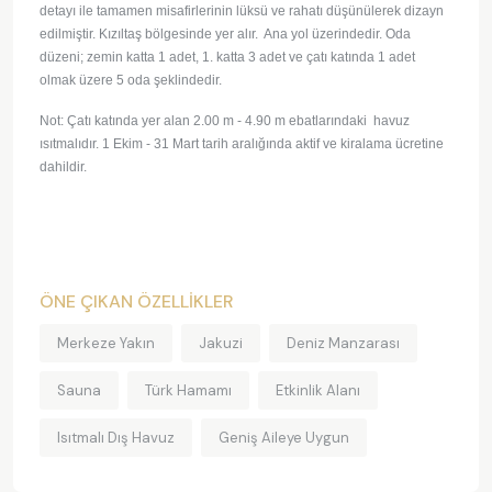
detayı ile tamamen misafirlerinin lüksü ve rahatı düşünülerek dizayn
edilmiştir. Kızıltaş bölgesinde yer alır. Ana yol üzerindedir. Oda
düzeni; zemin katta 1 adet, 1. katta 3 adet ve çatı katında 1 adet
olmak üzere 5 oda şeklindedir.
Not: Çatı katında yer alan 2.00 m - 4.90 m ebatlarındaki havuz
ısıtmalıdır. 1 Ekim - 31 Mart tarih aralığında aktif ve kiralama ücretine
dahildir.
ÖNE ÇIKAN ÖZELLİKLER
Merkeze Yakın
Jakuzi
Deniz Manzarası
Sauna
Türk Hamamı
Etkinlik Alanı
Isıtmalı Dış Havuz
Geniş Aileye Uygun