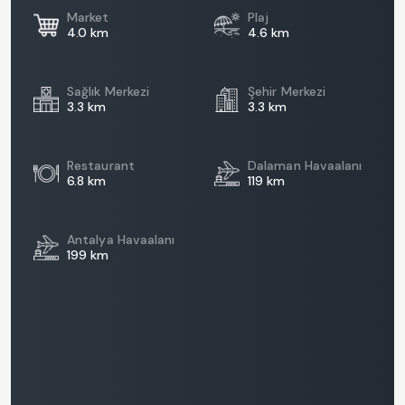
Market
Plaj
4.0 km
4.6 km
Sağlık Merkezi
Şehir Merkezi
3.3 km
3.3 km
Restaurant
Dalaman Havaalanı
6.8 km
119 km
Antalya Havaalanı
199 km