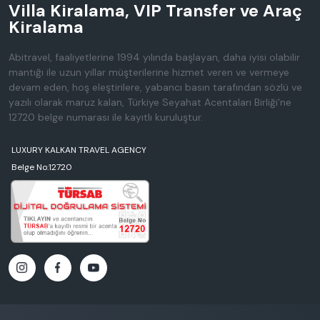
Villa Kiralama, VIP Transfer ve Araç
Kiralama
Abitravel, faaliyetlerine 1994 yılında başlayan, daha iyisi olabilir
mantığı ile uzun yıllar müşterilerine hizmet veren ve vermeye
devam eden, hoş eleştirilere, yabancı basın tarafından sözlü ve
yazılı olarak maruz kalan, Türkiye Seyahat Acentaları Birliği'ne
12720 belge numarası ile kayıtlı kuruluştur.
LUXURY KALKAN TRAVEL AGENCY
Belge No:12720