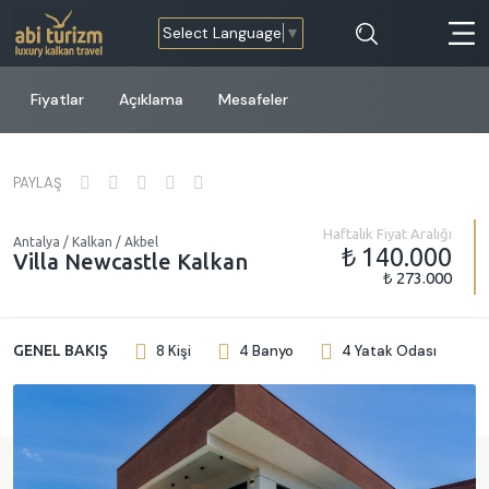
Select Language
▼
Fiyatlar
Açıklama
Mesafeler
PAYLAŞ
Haftalık Fiyat Aralığı
Antalya / Kalkan / Akbel
₺ 140.000
Villa Newcastle Kalkan
₺ 273.000
GENEL BAKIŞ
8 Kişi
4 Banyo
4 Yatak Odası