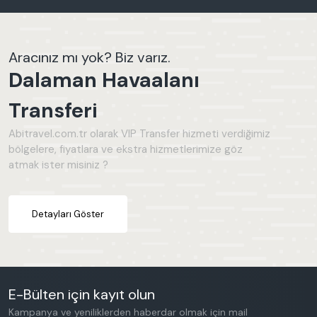
Aracınız mı yok? Biz varız.
Dalaman Havaalanı
Transferi
Abitravel.com.tr olarak VIP Transfer hizmeti verdiğimiz
bölgelere, fiyatlara ve ekstra hizmetlerimize göz
atmak ister misiniz ?
Detayları Göster
E-Bülten için kayıt olun
Kampanya ve yeniliklerden haberdar olmak için mail