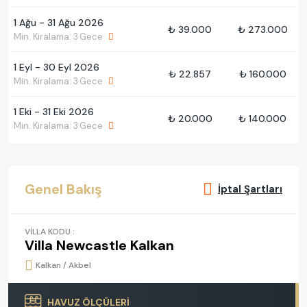
1 Ağu - 31 Ağu 2026
₺ 39.000
₺ 273.000
Min. Kiralama: 3 Gece
1 Eyl - 30 Eyl 2026
₺ 22.857
₺ 160.000
Min. Kiralama: 3 Gece
1 Eki - 31 Eki 2026
₺ 20.000
₺ 140.000
Min. Kiralama: 3 Gece
Genel Bakış
İptal Şartları
VİLLA KODU :
Villa Newcastle Kalkan
Kalkan / Akbel
HAVUZ ÖLÇÜLERİ