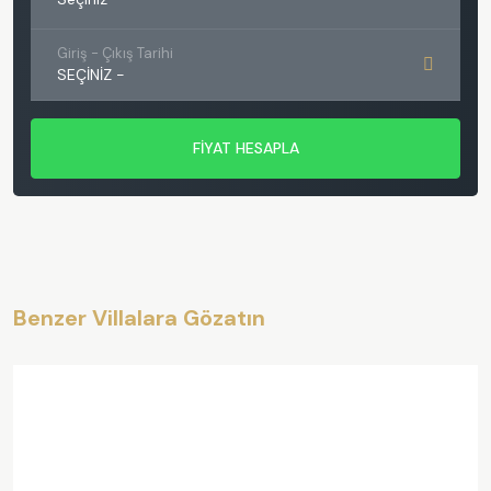
Giriş - Çıkış Tarihi
SEÇINIZ
-
FİYAT HESAPLA
Benzer Villalara Gözatın