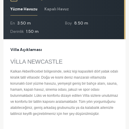
Yüzme Havuzu
Kapalı Havuz
En
3.50 m
Boy
8.50 m
Derinlik
1.50 m
Villa Açıklaması
VİLLA NEWCASTLE
Kalkan Akbel/İncebel bölgesinde, sekiz kişi kapasiteli dört yatak odalı
kiralık tatil villasıdır. Doğa ve kısmi deniz manzaralı villamızda
korunaklı özel yüzme havuzu, yemyeşil geniş bir bahçe alanı, sauna,
hamam, kapalı havuz, sinema odası, jakuzi ve spor odası
bulunmaktadır. Lüks ve konforlu dizayn edilen Villa sizlere unutulmaz
ve konforlu bir tatilin kapısını aralamaktadır. Tüm yılın yorgunluğunu
atabileceğiniz, geniş arkadaş grubunuzla ya da kalabalık ailenizle
tatilinizi keyifli geçirebilmeniz için her şey düşünülmüştür.