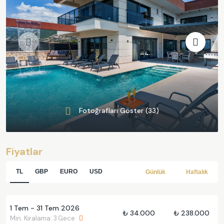
Fotoğrafları Göster (33)
Fiyatlar
TL
GBP
EURO
USD
Günlük
Haftalık
1 Tem - 31 Tem 2026
₺ 34.000
₺ 238.000
Min. Kiralama: 3 Gece