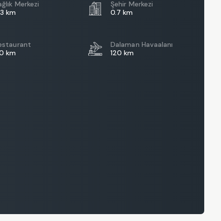
ağlık Merkezi
Şehir Merkezi
.3 km
0.7 km
estaurant
Dalaman Havaalanı
.0 km
120 km