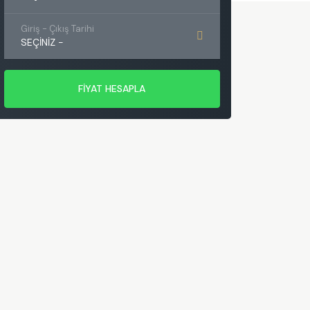
Giriş - Çıkış Tarihi
SEÇINIZ
-
FİYAT HESAPLA