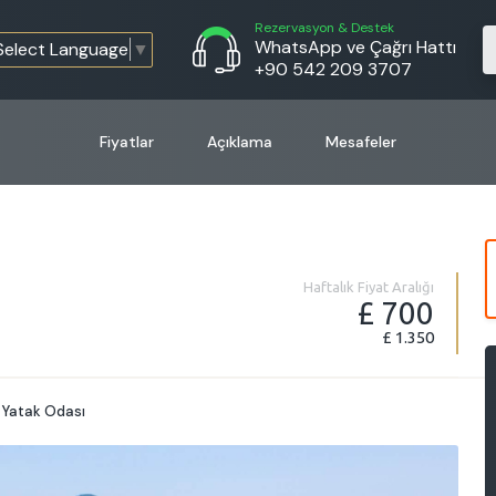
Rezervasyon & Destek
WhatsApp ve Çağrı Hattı
Select Language
▼
+90 542 209 3707
Fiyatlar
Açıklama
Mesafeler
Haftalık Fiyat Aralığı
£ 700
£ 1.350
 Yatak Odası