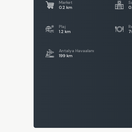
Market
S
0.2 km
0
Plaj
R
1.2 km
7
Antalya Havaalanı
199 km