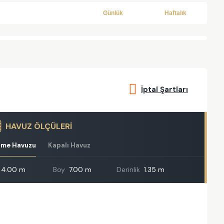
Günlük
Haftalık
İptal Şartları
HAVUZ ÖLÇÜLERİ
zme Havuzu
Kapalı Havuz
4.00 m
Boy
7.00 m
Derinlik
1.35 m