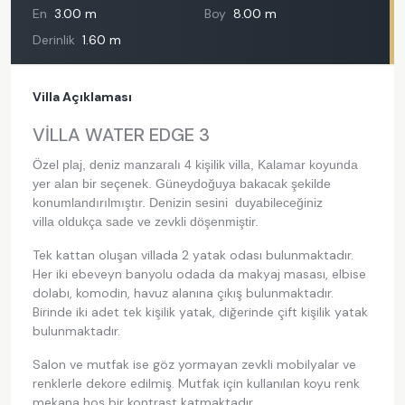
En
3.00 m
Boy
8.00 m
Derinlik
1.60 m
Villa Açıklaması
VİLLA WATER EDGE 3
Özel plaj, deniz manzaralı 4 kişilik villa, Kalamar koyunda
yer alan bir seçenek. Güneydoğuya bakacak şekilde
konumlandırılmıştır. Denizin sesini duyabileceğiniz
villa oldukça sade ve zevkli döşenmiştir.
Tek kattan oluşan villada 2 yatak odası bulunmaktadır.
Her iki ebeveyn banyolu odada da makyaj masası, elbise
dolabı, komodin, havuz alanına çıkış bulunmaktadır.
Birinde iki adet tek kişilik yatak, diğerinde çift kişilik yatak
bulunmaktadır.
Salon ve mutfak ise göz yormayan zevkli mobilyalar ve
renklerle dekore edilmiş. Mutfak için kullanılan koyu renk
mekana hoş bir kontrast katmaktadır.