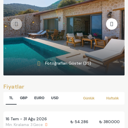
Fotoğrafları Göster (35)
Fiyatlar
TL
GBP
EURO
USD
Günlük
Haftalık
16 Tem - 31 Ağu 2026
₺ 54.286
₺ 380.000
Min. Kiralama: 3 Gece