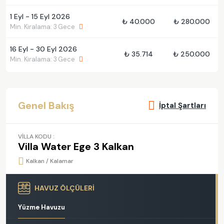
1 Eyl - 15 Eyl 2026
₺ 40.000
₺ 280.000
Min. Kiralama: 3 Gece
16 Eyl - 30 Eyl 2026
₺ 35.714
₺ 250.000
Min. Kiralama: 3 Gece
Genel Bakış
İptal Şartları
VİLLA KODU :
Villa Water Ege 3 Kalkan
Kalkan / Kalamar
HAVUZ ÖLÇÜLERİ
Yüzme Havuzu