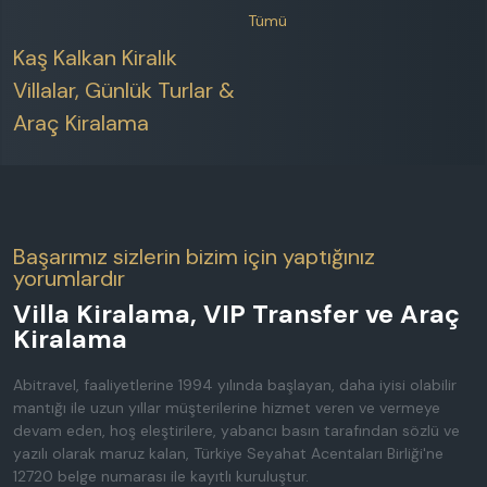
Tümü
Kaş Kalkan Kiralık
Villalar, Günlük Turlar &
Araç Kiralama
Başarımız sizlerin bizim için yaptığınız
yorumlardır
Villa Kiralama, VIP Transfer ve Araç
Kiralama
Abitravel, faaliyetlerine 1994 yılında başlayan, daha iyisi olabilir
mantığı ile uzun yıllar müşterilerine hizmet veren ve vermeye
devam eden, hoş eleştirilere, yabancı basın tarafından sözlü ve
yazılı olarak maruz kalan, Türkiye Seyahat Acentaları Birliği'ne
12720 belge numarası ile kayıtlı kuruluştur.