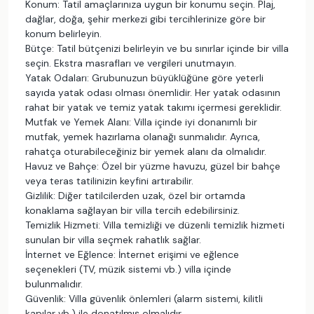
Konum: Tatil amaçlarınıza uygun bir konumu seçin. Plaj,
dağlar, doğa, şehir merkezi gibi tercihlerinize göre bir
konum belirleyin.
Bütçe: Tatil bütçenizi belirleyin ve bu sınırlar içinde bir villa
seçin. Ekstra masrafları ve vergileri unutmayın.
Yatak Odaları: Grubunuzun büyüklüğüne göre yeterli
sayıda yatak odası olması önemlidir. Her yatak odasının
rahat bir yatak ve temiz yatak takımı içermesi gereklidir.
Mutfak ve Yemek Alanı: Villa içinde iyi donanımlı bir
mutfak, yemek hazırlama olanağı sunmalıdır. Ayrıca,
rahatça oturabileceğiniz bir yemek alanı da olmalıdır.
Havuz ve Bahçe: Özel bir yüzme havuzu, güzel bir bahçe
veya teras tatilinizin keyfini artırabilir.
Gizlilik: Diğer tatilcilerden uzak, özel bir ortamda
konaklama sağlayan bir villa tercih edebilirsiniz.
Temizlik Hizmeti: Villa temizliği ve düzenli temizlik hizmeti
sunulan bir villa seçmek rahatlık sağlar.
İnternet ve Eğlence: İnternet erişimi ve eğlence
seçenekleri (TV, müzik sistemi vb.) villa içinde
bulunmalıdır.
Güvenlik: Villa güvenlik önlemleri (alarm sistemi, kilitli
kapılar vb.) ile donatılmış olmalıdır.