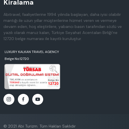
Kiralama
Abitravel, faaliyetlerine 1994 yılında başlayan, daha iyisi olabilir
mantığı ile uzun yıllar müşterilerine hizmet veren ve vermeye
devam eden, hoş eleştirilere, yabancı basın tarafından sözlü ve
yazılı olarak maruz kalan, Türkiye Seyahat Acentaları Birliği'ne
12720 belge numarası ile kayıtlı kuruluştur.
LUXURY KALKAN TRAVEL AGENCY
Belge No:12720
© 2021 Abi Turizm. Tüm Hakları Saklıdır