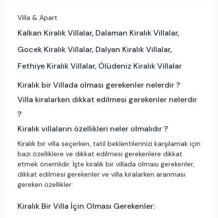
Kapalı Havuz
Bahçe Alanı
Villa & Apart
Etkinlik Alanı
Kalkan Kiralık Villalar, Dalaman Kiralık Villalar,
Isıtmalı Dış Havuz
Gocek Kiralık Villalar, Dalyan Kiralık Villalar,
Denize Yakın
Fethiye Kiralık Villalar, Ölüdeniz Kiralık Villalar
Özel Plaj
Kiralık bir Villada olması gerekenler nelerdir ?
Havuz Jakuzisi
Villa kiralarken dikkat edilmesi gerekenler nelerdir
Geniş Aileye Uygun
?
FİYAT ARALIĞI
Kiralık villaların özellikleri neler olmalıdır ?
₺
₺
Kiralık bir villa seçerken, tatil beklentilerinizi karşılamak için
bazı özelliklere ve dikkat edilmesi gerekenlere dikkat
etmek önemlidir. İşte kiralık bir villada olması gerekenler,
Sonuçlarda 3 gün önceki ve sonraki seçenekleride
dikkat edilmesi gerekenler ve villa kiralarken aranması
göster
gereken özellikler:
Sadece indirimli villaları göster
Kiralık Bir Villa İçin Olması Gerekenler: